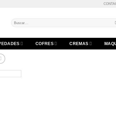
CONTA
Buscar
por:
VEDADES
COFRES
CREMAS
MAQU
Añad
a l
lista
des