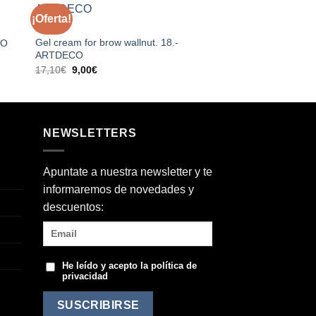
¡Oferta!
dir
Añadir
AQUÍ
CORRECTORES
a
a la
Gel cream for brow wallnut. 18.-
Camouflage Cream. n
 de
lista de
CO
eos
deseos
ARTDECO
18
El
El
17,10
€
9,00
€
11,50
€
precio
precio
original
actual
era:
es:
17,10€.
9,00€.
NEWSLETTERS
Apuntate a nuestra newsletter y te
informaremos de novedades y
descuentos:
He leído y acepto la
política de
privacidad