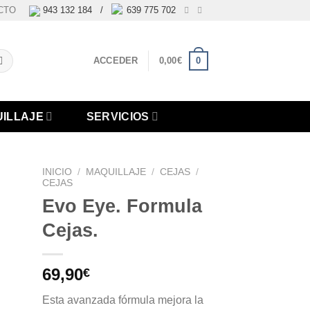
CTO
943 132 184 /
639 775 702
0
ACCEDER
0,00
€
ILLAJE
SERVICIOS
INICIO
/
MAQUILLAJE
/
CEJAS
/
CEJAS
Evo Eye. Formula
ir
a
Cejas.
 de
eos
69,90
€
Esta avanzada fórmula mejora la