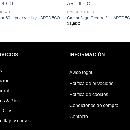
Añadir
Aña
ILLAJE
CORRECTORES
a la
a l
lista de
lista
ra.60 – pearly milky .-ARTDECO
Camouflage Cream. 21.- ARTDE
deseos
des
€
11,50
€
RVICIOS
INFORMACIÓN
s
Aviso legal
ición
Política de privacidad
oral
Política de cookies
os & Pies
Condiciones de compra
a Ojos
Contacto
illaje y cursos