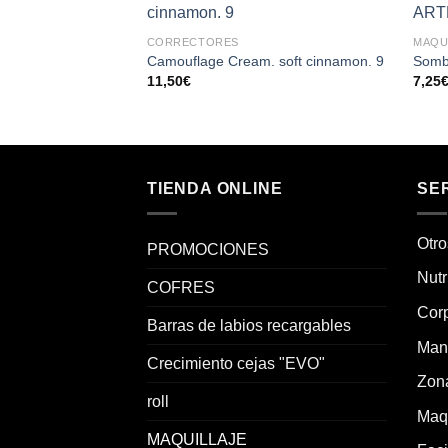
Añadir
CORRECTORES
MAQU
a la
lista de
Camouflage Cream. soft cinnamon. 9
Somb
deseos
11,50
€
7,25
TIENDA ONLINE
SE
Otro
PROMOCIONES
Nutr
COFRES
Corp
Barras de labios recargables
Man
Crecimiento cejas "EVO"
Zon
roll
Maqu
MAQUILLAJE