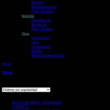
Masaje
Maderoterapia
Plan 28 días
Nutrición
Dietética &
Nutrición
Plan 28 días
Otros
Depilación
cera
Depilación
al hilo
Micropigmentación
Inicio
/
Productos etiquetados “barra de labios perfect color
844 artdeco”
Filtrar
Mostrando el único resultado
Categorías
Barras de labios recargables
COFRES