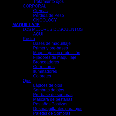
Tratamiento ojos
CORPORAL
Cremas
Pérdida de Peso
ONCOLOGY
MAQUILLAJE
LOS MEJORES DESCUENTOS
AQUÍ
Rostro
Bases de maquillaje
Primer y pre-bases
Maquillaje con protección
Fijadores de maquillaje
Bronceadores
Correctores
Iluminadores
Coloretes
Ojos
Lápices de ojos
Sombras de ojos
Pre-base de sombras
Mascara de pestañas
Pestañas Postizas
Desmaquillantes para ojos
Paletas de Sombras