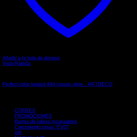
Añadir a la lista de deseos
Vista Rápida
Barra de labios
Perfect color lipstick 844 classic style .- ARTDECO
18,00
€
Tienda online
COFRES
PROMOCIONES
Barras de labios recargables
Crecimiento cejas "EVO"
roll