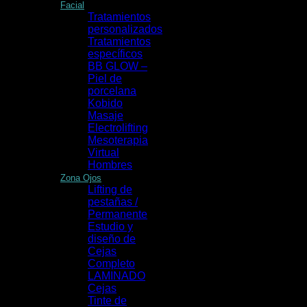
Facial
Tratamientos
personalizados
Tratamientos
específicos
BB GLOW –
Piel de
porcelana
Kobido
Masaje
Electrolifting
Mesoterapia
Virtual
Hombres
Zona Ojos
Lifting de
pestañas /
Permanente
Estudio y
diseño de
Cejas
Completo
LAMINADO
Cejas
Tinte de