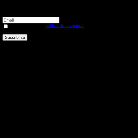
Apuntate a nuestra newsletter y te informaremos de
novedades y descuentos:
He leído y acepto la
política de privacidad