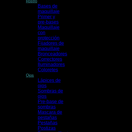
Rostro
Bases de
maquillaje
Primer y
pre-bases
Maquillaje
con
protección
Fijadores de
maquillaje
Bronceadores
Correctores
Iluminadores
Coloretes
Ojos
Lápices de
ojos
Sombras de
ojos
Pre-base de
sombras
Mascara de
pestañas
Pestañas
Postizas