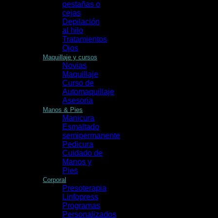
pestañas o
cejas
Depilación
al hilo
Tratamientos
Ojos
Maquillaje y cursos
Novias
Maquillaje
Curso de
Automaquillaje
Asesoria
Manos & Pies
Manicura
Esmaltado
semipermanente
Pedicura
Cuidado de
Manos y
Pies
Corporal
Presoterapia
Linfopress
Programas
Personalizados