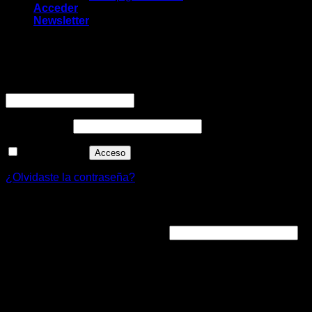
Acceder
Newsletter
Acceder
Obligatorio
Nombre de usuario o correo electrónico
*
Obligatorio
Contraseña
*
Recuérdame
Acceso
¿Olvidaste la contraseña?
Registrarse
Obligatorio
Dirección de correo electrónico
*
Se enviará un enlace a tu dirección de correo electrónico
para establecer una nueva contraseña.
Sus datos personales se utilizarán para tramitar los pedidos
y permitir el acceso a su cuenta, así como para otros fines