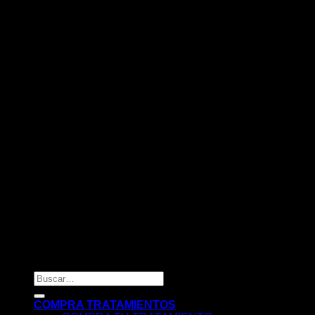
2026 © INDARBI - Belleza y estética
Buscar
por:
COMPRA TRATAMIENTOS