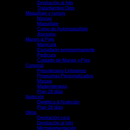
Depilación al hilo
Tratamientos Ojos
Maquillaje y cursos
Novias
Maquillaje
Curso de Automaquillaje
Asesoria
Manos & Pies
Manicura
Esmaltado semipermanente
Pedicura
Cuidado de Manos y Pies
Corporal
Presoterapia Linfopress
Programas Personalizados
Masaje
Maderoterapia
Plan 28 días
Nutrición
Dietética & Nutrición
Plan 28 días
Otros
Depilación cera
Depilación al hilo
Micropigmentación