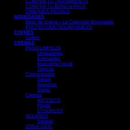
COMPRA TU TRATAMIENTO
COMPRA TU BONO o PACK
CHEQUES REGALO
NOVEDADES
Beso de Sirena – La Colección Bronceado
PROTECCION SOLAR NUEVO
COFRES
Cofres
CREMAS
PASO LIMPIEZA
Limpiadores
Exfoliantes
Mascarilla Facial
Tónicos
Concentrados
Serum
Ampollas
Somis
Cremas
ARTDECO
Phyris
UTSUKUSY
SOLARES
Solares
ZONA OJOS