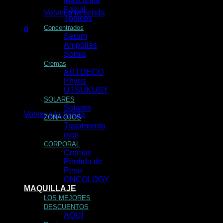
Mascarilla
Facial
Volver a la tienda
Tónicos
Concentrados
0
Serum
Carrito
Ampollas
Somis
Cremas
ARTDECO
Phyris
UTSUKUSY
No hay productos en el carrito.
SOLARES
Solares
Volver a la tienda
ZONA OJOS
Tratamiento
ojos
CORPORAL
Cremas
Pérdida de
Peso
ONCOLOGY
MAQUILLAJE
LOS MEJORES
DESCUENTOS
AQUÍ