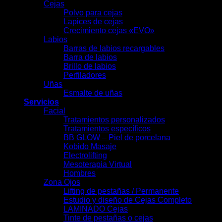
Cejas
Polvo para cejas
Lapices de cejas
Crecimiento cejas «EVO»
Labios
Barras de labios recargables
Barra de labios
Brillo de labios
Perfiladores
Uñas
Esmalte de uñas
Servicios
Facial
Tratamientos personalizados
Tratamientos específicos
BB GLOW – Piel de porcelana
Kobido Masaje
Electrolifting
Mesoterapia Virtual
Hombres
Zona Ojos
Lifting de pestañas / Permanente
Estudio y diseño de Cejas Completo
LAMINADO Cejas
Tinte de pestañas o cejas