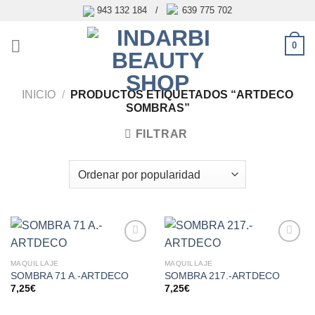
Saltar
943 132 184 /
639 775 702
al
contenido
0
INICIO
/
PRODUCTOS ETIQUETADOS “ARTDECO
SOMBRAS”
FILTRAR
Añadir
Añadir
a la
a la
MAQUILLAJE
MAQUILLAJE
lista de
lista de
SOMBRA 71 A.-ARTDECO
SOMBRA 217.-ARTDECO
deseos
deseos
7,25
€
7,25
€